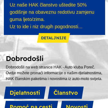
Uz naše HAK članstvo uštedite 50%
godišnje na obaveznu redotivu zamjenu
guma ljeto/zima.
Uz to ide i niz drugih pogodnosti...
DETALJNIJE
Dobrodošli
Dobrodošli na web stranice HAK - Auto kluba Poreč.
Ovdje možete pronaći informacije o našim djelatnostima,
HAK članskim paketima i novostima iz auto-moto svijeta.
djelatnosti
članstvo
pomoć na cesti
novosti